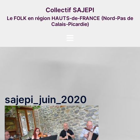
Aller
Collectif SAJEPI
au
Le FOLK en région HAUTS-de-FRANCE (Nord-Pas de
contenu
Calais-Picardie)
Ouvrir/fermer
le
menu
sajepi_juin_2020