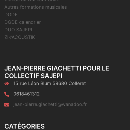
Autres formations musicales
DGDE
DGDE calendrier
DUO SAJEPI
ZIK’ACOUSTIK
JEAN-PIERRE GIACHETTI POUR LE
COLLECTIF SAJEPI
15 rue Léon Blum 59680 Colleret
0618461312
jean-pierre.giachetti@wanadoo.fr
CATÉGORIES