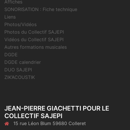
Affiches
SONORISATION : Fiche technique
Liens
Photos/Vidéos
Photos du Collectif SAJEPI
Vidéos du Collectif SAJEPI
Autres formations musicales
DGDE
DGDE calendrier
DUO SAJEPI
ZIK’ACOUSTIK
JEAN-PIERRE GIACHETTI POUR LE
COLLECTIF SAJEPI
15 rue Léon Blum 59680 Colleret