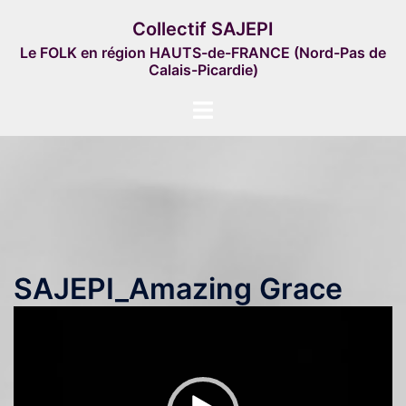
Aller
Collectif SAJEPI
au
Le FOLK en région HAUTS-de-FRANCE (Nord-Pas de
contenu
Calais-Picardie)
Ouvrir/fermer
le
menu
SAJEPI_Amazing Grace
Lecteur
vidéo