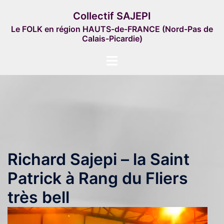
Aller
Collectif SAJEPI
au
Le FOLK en région HAUTS-de-FRANCE (Nord-Pas de
contenu
Calais-Picardie)
Ouvrir/fermer
le
menu
Richard Sajepi – la Saint
Patrick à Rang du Fliers
très bell
Lecteur