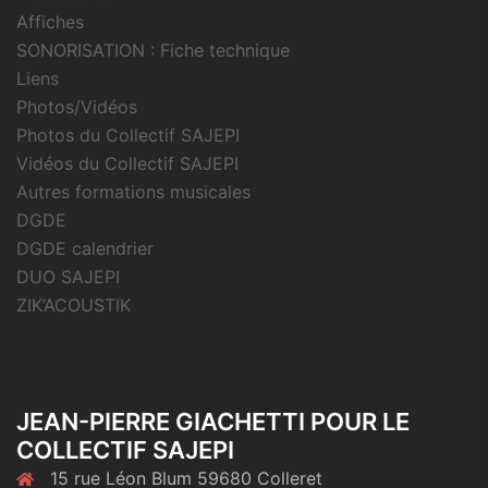
Affiches
SONORISATION : Fiche technique
Liens
Photos/Vidéos
Photos du Collectif SAJEPI
Vidéos du Collectif SAJEPI
Autres formations musicales
DGDE
DGDE calendrier
DUO SAJEPI
ZIK’ACOUSTIK
JEAN-PIERRE GIACHETTI POUR LE
COLLECTIF SAJEPI
15 rue Léon Blum 59680 Colleret