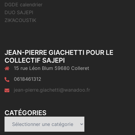
DGDE calendrier
DUO SAJEPI
ZIK’ACOUSTIK
JEAN-PIERRE GIACHETTI POUR LE
COLLECTIF SAJEPI
15 rue Léon Blum 59680 Colleret
0618461312
jean-pierre.giachetti@wanadoo.fr
CATÉGORIES
Catégories