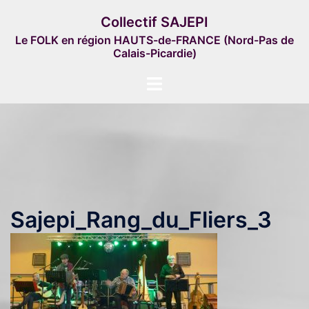
Aller
Collectif SAJEPI
au
Le FOLK en région HAUTS-de-FRANCE (Nord-Pas de
contenu
Calais-Picardie)
Ouvrir/fermer
le
menu
Sajepi_Rang_du_Fliers_3