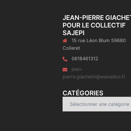
JEAN-PIERRE GIACHE
POUR LE COLLECTIF
SAJEPI
15 rue Léon Blum 59680
Colleret
0618461312
jean-
pierre.giachetti@wanadoo.fr
CATÉGORIES
Catégories