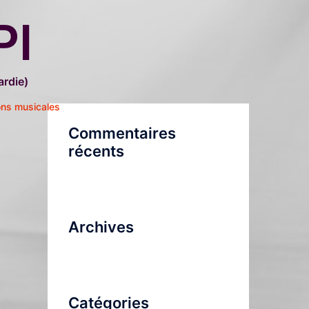
PI
rdie)
ons musicales
Commentaires
récents
Archives
Catégories