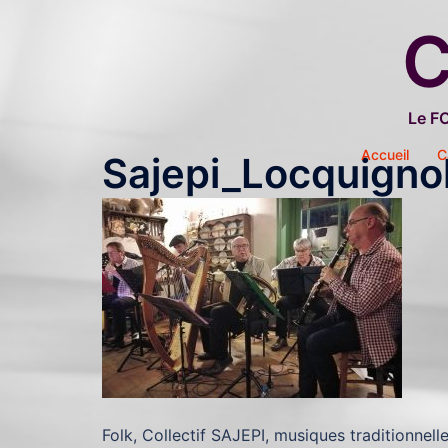
Aller
C
au
contenu
Le F
Accueil
C
Sajepi_Locquigno
Folk, Collectif SAJEPI, musiques traditionnell