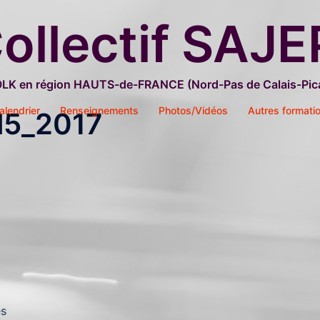
ollectif SAJE
OLK en région HAUTS-de-FRANCE (Nord-Pas de Calais-Pica
alendrier
Renseignements
Photos/Vidéos
Autres formati
l5_2017
es