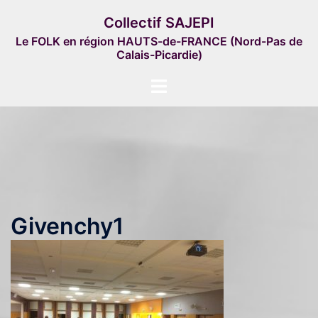
Aller
Collectif SAJEPI
au
Le FOLK en région HAUTS-de-FRANCE (Nord-Pas de
contenu
Calais-Picardie)
Ouvrir/fermer
le
menu
Givenchy1