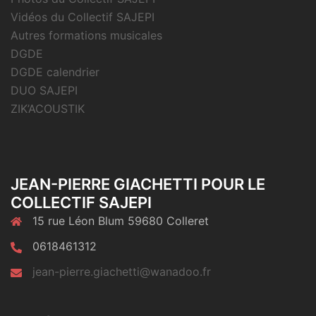
Vidéos du Collectif SAJEPI
Autres formations musicales
DGDE
DGDE calendrier
DUO SAJEPI
ZIK’ACOUSTIK
JEAN-PIERRE GIACHETTI POUR LE
COLLECTIF SAJEPI
15 rue Léon Blum 59680 Colleret
0618461312
jean-pierre.giachetti@wanadoo.fr