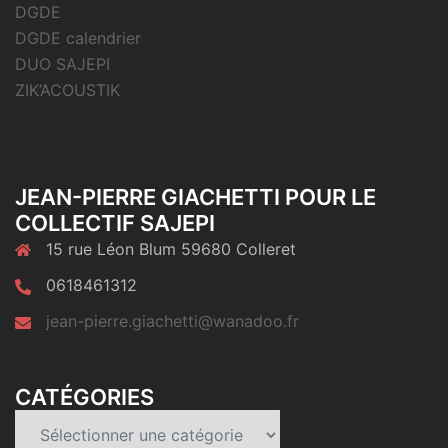
DGDE
DGDE calendrier
DUO SAJEPI
ZIK’ACOUSTIK
JEAN-PIERRE GIACHETTI POUR LE
COLLECTIF SAJEPI
15 rue Léon Blum 59680 Colleret
0618461312
jean-pierre.giachetti@wanadoo.fr
CATÉGORIES
Catégories