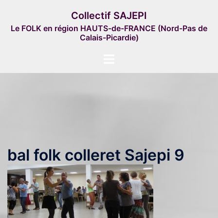
Aller
Collectif SAJEPI
au
Le FOLK en région HAUTS-de-FRANCE (Nord-Pas de
contenu
Calais-Picardie)
Ouvrir/fermer
le
menu
bal folk colleret Sajepi 9