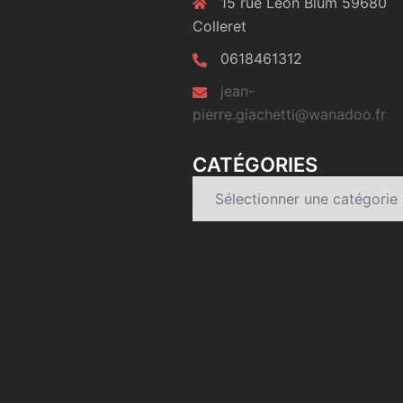
15 rue Léon Blum 59680
Colleret
0618461312
jean-
pierre.giachetti@wanadoo.fr
CATÉGORIES
Catégories