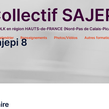
ollectif SAJE
OLK en région HAUTS-de-FRANCE (Nord-Pas de Calais-Pica
alendrier
Renseignements
Photos/Vidéos
Autres formati
ajepi 8
ire