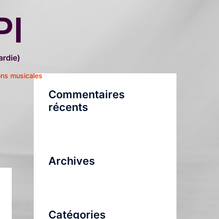
PI
rdie)
ons musicales
Commentaires
récents
Archives
Catégories