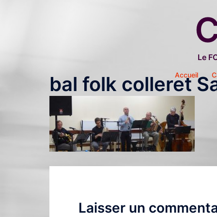
Aller
C
au
contenu
Le F
Accueil
C
bal folk colleret S
Laisser un commenta