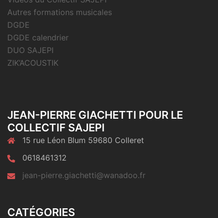
Autres formations musicales
DGDE
DGDE calendrier
DUO SAJEPI
ZIK’ACOUSTIK
JEAN-PIERRE GIACHETTI POUR LE
COLLECTIF SAJEPI
15 rue Léon Blum 59680 Colleret
0618461312
jean-pierre.giachetti@wanadoo.fr
CATÉGORIES