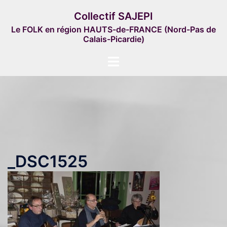
Aller
Collectif SAJEPI
au
Le FOLK en région HAUTS-de-FRANCE (Nord-Pas de
contenu
Calais-Picardie)
Ouvrir/fermer
le
menu
_DSC1525