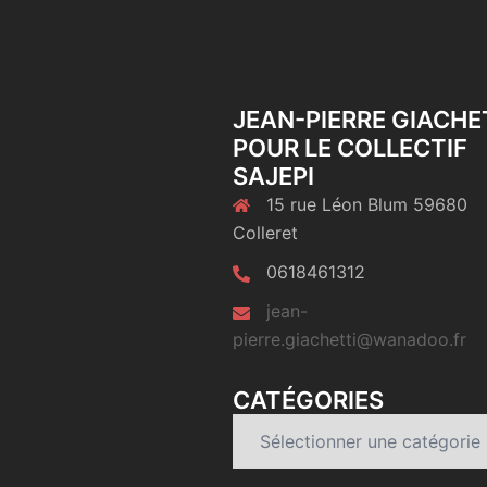
JEAN-PIERRE GIACHE
POUR LE COLLECTIF
SAJEPI
15 rue Léon Blum 59680
Colleret
0618461312
jean-
pierre.giachetti@wanadoo.fr
CATÉGORIES
Catégories