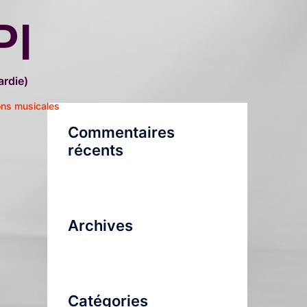
PI
rdie)
ons musicales
Commentaires
récents
Archives
Catégories