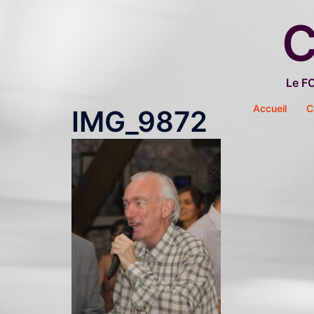
Aller
C
au
contenu
Le F
Accueil
C
IMG_9872