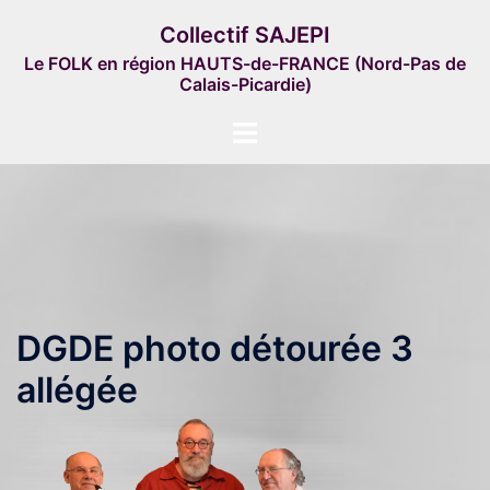
Aller
Collectif SAJEPI
au
Le FOLK en région HAUTS-de-FRANCE (Nord-Pas de
contenu
Calais-Picardie)
Ouvrir/fermer
le
menu
DGDE photo détourée 3
allégée