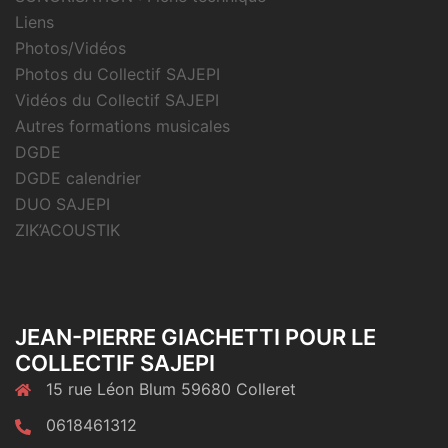
Liens
Photos/Vidéos
Photos du Collectif SAJEPI
Vidéos du Collectif SAJEPI
Autres formations musicales
DGDE
DGDE calendrier
DUO SAJEPI
ZIK’ACOUSTIK
JEAN-PIERRE GIACHETTI POUR LE
COLLECTIF SAJEPI
15 rue Léon Blum 59680 Colleret
0618461312