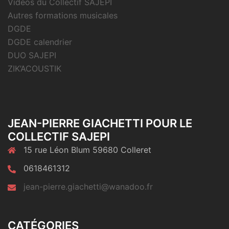
Vidéos du Collectif SAJEPI
Autres formations musicales
DGDE
DGDE calendrier
DUO SAJEPI
ZIK’ACOUSTIK
JEAN-PIERRE GIACHETTI POUR LE
COLLECTIF SAJEPI
15 rue Léon Blum 59680 Colleret
0618461312
jean-pierre.giachetti@wanadoo.fr
CATÉGORIES