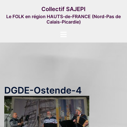
Aller
Collectif SAJEPI
au
Le FOLK en région HAUTS-de-FRANCE (Nord-Pas de
contenu
Calais-Picardie)
Ouvrir/fermer
le
menu
DGDE-Ostende-4