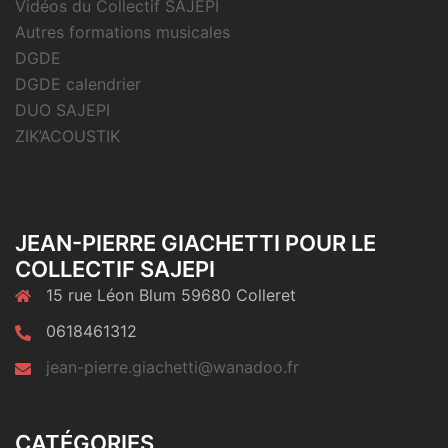
Vidéos du Collectif SAJEPI
Autres formations musicales
DGDE
DGDE calendrier
DUO SAJEPI
ZIK’ACOUSTIK
JEAN-PIERRE GIACHETTI POUR LE
COLLECTIF SAJEPI
15 rue Léon Blum 59680 Colleret
0618461312
jean-pierre.giachetti@wanadoo.fr
CATÉGORIES