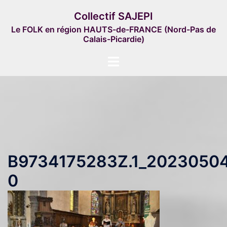
Aller
Collectif SAJEPI
au
Le FOLK en région HAUTS-de-FRANCE (Nord-Pas de
contenu
Calais-Picardie)
Ouvrir/fermer
le
menu
B9734175283Z.1_2023050
0