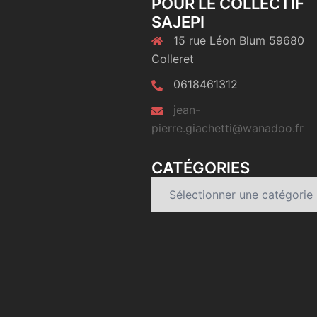
POUR LE COLLECTIF
SAJEPI
15 rue Léon Blum 59680
Colleret
0618461312
jean-
pierre.giachetti@wanadoo.fr
CATÉGORIES
Catégories