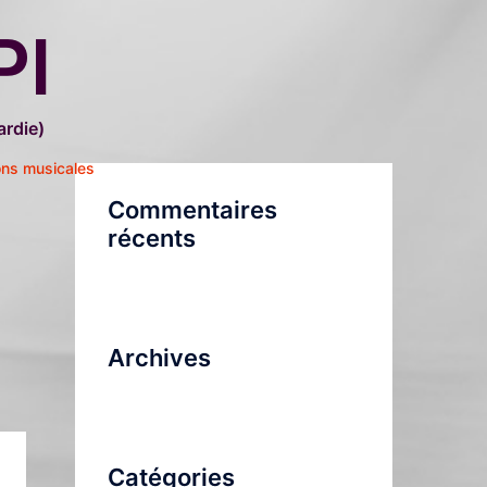
PI
rdie)
ons musicales
Commentaires
récents
Archives
Catégories