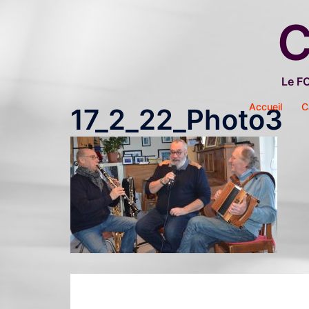
Aller
C
au
contenu
Le F
Accueil
C
17_2_22_Photo3