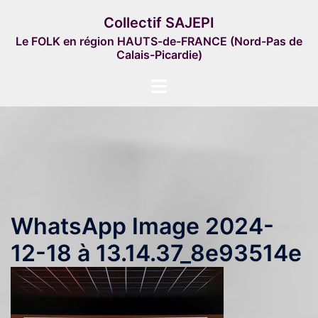
Aller
Collectif SAJEPI
au
Le FOLK en région HAUTS-de-FRANCE (Nord-Pas de
contenu
Calais-Picardie)
Ouvrir/fermer
le
menu
WhatsApp Image 2024-
12-18 à 13.14.37_8e93514e