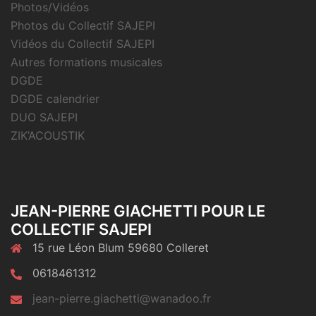
Photos/Vidéos
Photos du Collectif SAJEPI
Vidéos du Collectif SAJEPI
Autres formations musicales
DGDE
DGDE calendrier
DUO SAJEPI
ZIK’ACOUSTIK
JEAN-PIERRE GIACHETTI POUR LE
COLLECTIF SAJEPI
15 rue Léon Blum 59680 Colleret
0618461312
jean-pierre.giachetti@wanadoo.fr