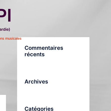
PI
rdie)
ons musicales
Commentaires
récents
Archives
Catégories