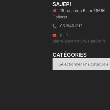
SAJEPI
15 rue Léon Blum 59680
Colleret
0618461312
jean-
pierre.giachetti@wanadoo.fr
CATÉGORIES
Catégories