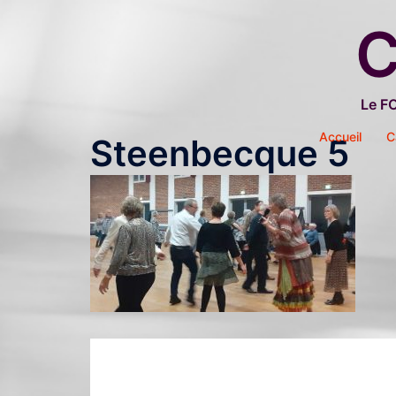
Aller
C
au
contenu
Le F
Accueil
C
Steenbecque 5