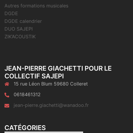
Autres formations musicales
DGDE
DGDE calendrier
DUO SAJEPI
ZIK’ACOUSTIK
JEAN-PIERRE GIACHETTI POUR LE
COLLECTIF SAJEPI
15 rue Léon Blum 59680 Colleret
0618461312
jean-pierre.giachetti@wanadoo.fr
CATÉGORIES