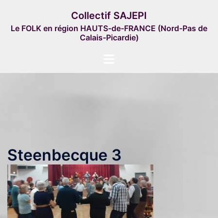
Aller
Collectif SAJEPI
au
Le FOLK en région HAUTS-de-FRANCE (Nord-Pas de
contenu
Calais-Picardie)
Ouvrir/fermer
le
menu
Steenbecque 3