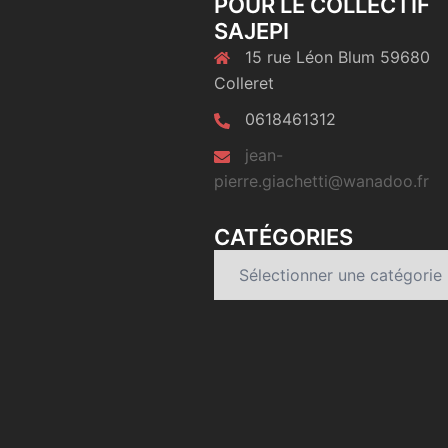
POUR LE COLLECTIF
SAJEPI
15 rue Léon Blum 59680
Colleret
0618461312
jean-
pierre.giachetti@wanadoo.fr
CATÉGORIES
Catégories