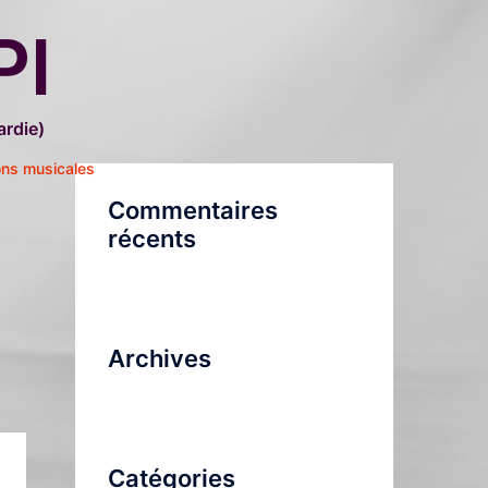
PI
rdie)
ons musicales
Commentaires
récents
Archives
Catégories