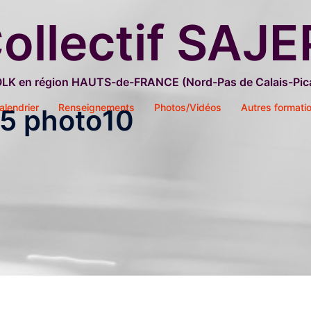
ollectif SAJE
OLK en région HAUTS-de-FRANCE (Nord-Pas de Calais-Pica
alendrier
Renseignements
Photos/Vidéos
Autres formati
5 photo10