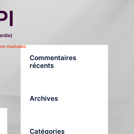
PI
rdie)
ons musicales
Commentaires
récents
Archives
Catégories