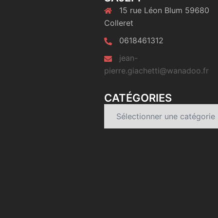
15 rue Léon Blum 59680
Colleret
0618461312
jean-
pierre.giachetti@wanadoo.fr
CATÉGORIES
Catégories