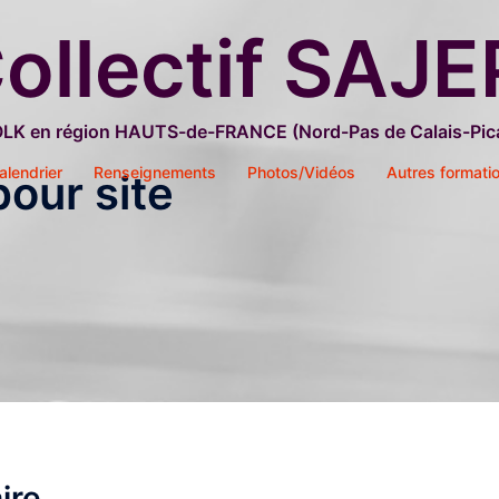
ollectif SAJE
OLK en région HAUTS-de-FRANCE (Nord-Pas de Calais-Pica
alendrier
Renseignements
Photos/Vidéos
Autres formati
pour site
ire