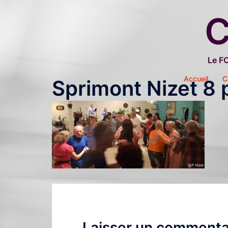
Aller
C
au
contenu
Le F
Accueil
C
Sprimont Nizet 8 
Laisser un commenta