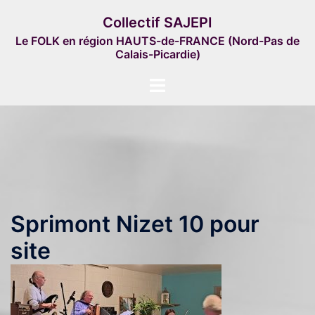
Aller
Collectif SAJEPI
au
Le FOLK en région HAUTS-de-FRANCE (Nord-Pas de
contenu
Calais-Picardie)
Ouvrir/fermer
le
menu
Sprimont Nizet 10 pour
site