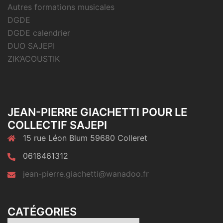
Autres formations musicales
DGDE
DGDE calendrier
DUO SAJEPI
ZIK’ACOUSTIK
JEAN-PIERRE GIACHETTI POUR LE
COLLECTIF SAJEPI
15 rue Léon Blum 59680 Colleret
0618461312
jean-pierre.giachetti@wanadoo.fr
CATÉGORIES