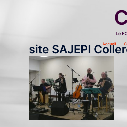
Aller
C
au
contenu
Le F
Accueil
C
site SAJEPI Coller