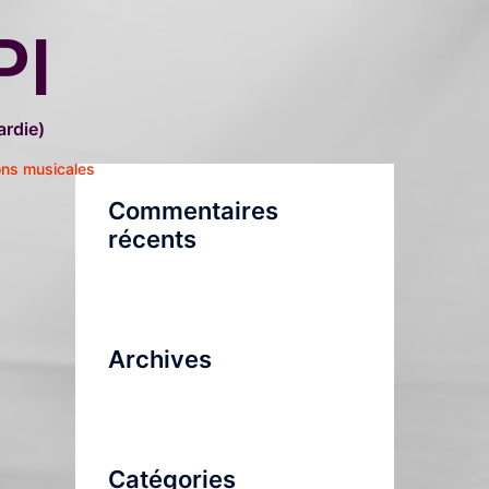
PI
rdie)
ons musicales
Commentaires
récents
Archives
Catégories