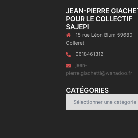
JEAN-PIERRE GIACHE
POUR LE COLLECTIF
SAJEPI
15 rue Léon Blum 59680
Colleret
0618461312
jean-
pierre.giachetti@wanadoo.fr
CATÉGORIES
Catégories