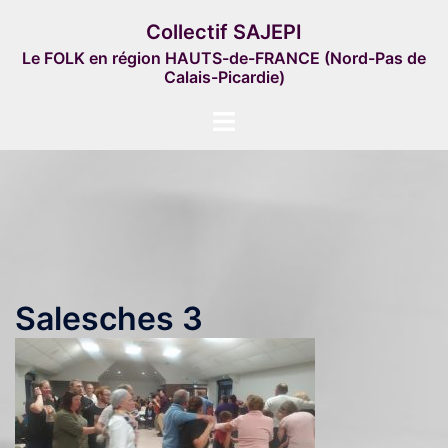
Aller
Collectif SAJEPI
au
Le FOLK en région HAUTS-de-FRANCE (Nord-Pas de
contenu
Calais-Picardie)
Ouvrir/fermer
le
menu
Salesches 3