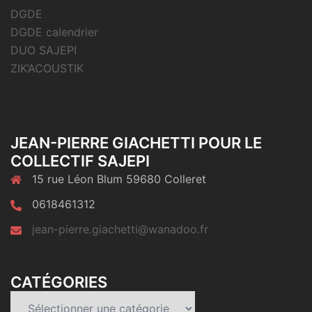
DGDE
DGDE calendrier
DUO SAJEPI
ZIK’ACOUSTIK
JEAN-PIERRE GIACHETTI POUR LE
COLLECTIF SAJEPI
15 rue Léon Blum 59680 Colleret
0618461312
jean-pierre.giachetti@wanadoo.fr
CATÉGORIES
Catégories