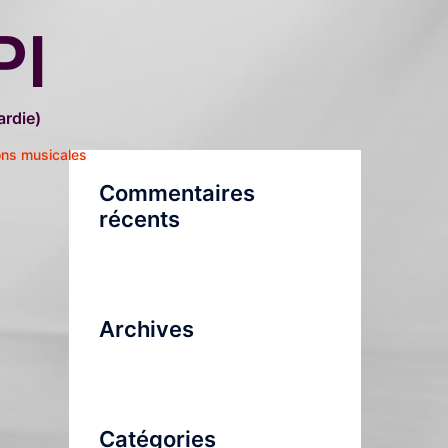
PI
rdie)
ons musicales
Commentaires
récents
Archives
Catégories