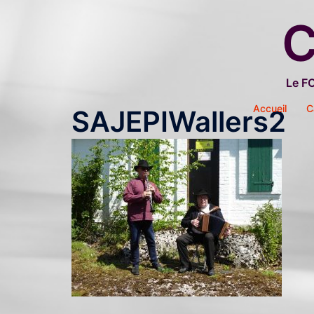
Aller
C
au
contenu
Le F
Accueil
C
SAJEPIWallers2