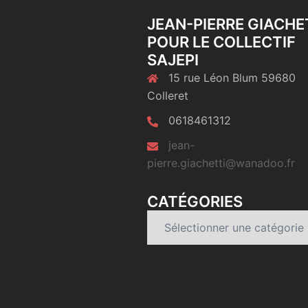
JEAN-PIERRE GIACHE
POUR LE COLLECTIF
SAJEPI
15 rue Léon Blum 59680
Colleret
0618461312
jean-
pierre.giachetti@wanadoo.fr
CATÉGORIES
Catégories