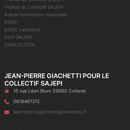
Vidéos du Collectif SAJEPI
Autres formations musicales
DGDE
DGDE calendrier
DUO SAJEPI
ZIK’ACOUSTIK
JEAN-PIERRE GIACHETTI POUR LE
COLLECTIF SAJEPI
15 rue Léon Blum 59680 Colleret
0618461312
jean-pierre.giachetti@wanadoo.fr