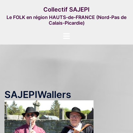
Aller
Collectif SAJEPI
au
Le FOLK en région HAUTS-de-FRANCE (Nord-Pas de
contenu
Calais-Picardie)
Ouvrir/fermer
le
menu
SAJEPIWallers