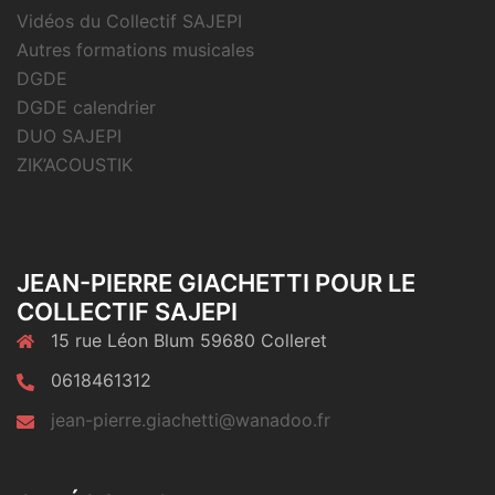
Vidéos du Collectif SAJEPI
Autres formations musicales
DGDE
DGDE calendrier
DUO SAJEPI
ZIK’ACOUSTIK
JEAN-PIERRE GIACHETTI POUR LE
COLLECTIF SAJEPI
15 rue Léon Blum 59680 Colleret
0618461312
jean-pierre.giachetti@wanadoo.fr