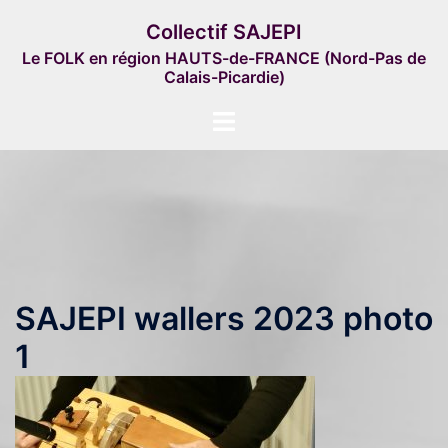
Aller
Collectif SAJEPI
au
Le FOLK en région HAUTS-de-FRANCE (Nord-Pas de
contenu
Calais-Picardie)
Ouvrir/fermer
le
menu
SAJEPI wallers 2023 photo
1