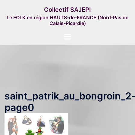
Aller
Collectif SAJEPI
au
Le FOLK en région HAUTS-de-FRANCE (Nord-Pas de
contenu
Calais-Picardie)
Ouvrir/fermer
le
menu
saint_patrik_au_bongroin_2
page0