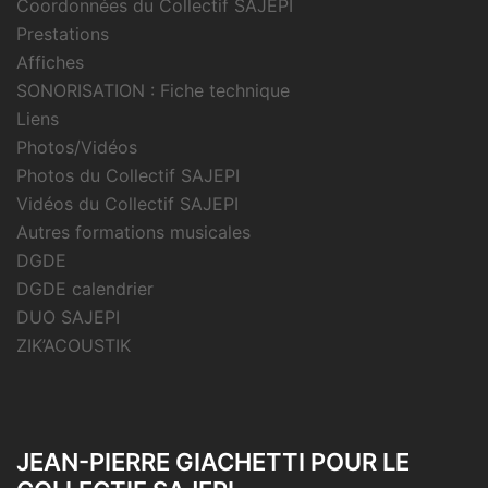
Coordonnées du Collectif SAJEPI
Prestations
Affiches
SONORISATION : Fiche technique
Liens
Photos/Vidéos
Photos du Collectif SAJEPI
Vidéos du Collectif SAJEPI
Autres formations musicales
DGDE
DGDE calendrier
DUO SAJEPI
ZIK’ACOUSTIK
JEAN-PIERRE GIACHETTI POUR LE