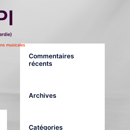
PI
rdie)
ons musicales
Commentaires
récents
Archives
Catégories