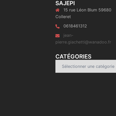
SAJEPI
15 rue Léon Blum 59680
Colleret
0618461312
jean-
pierre.giachetti@wanadoo.fr
CATÉGORIES
Catégories