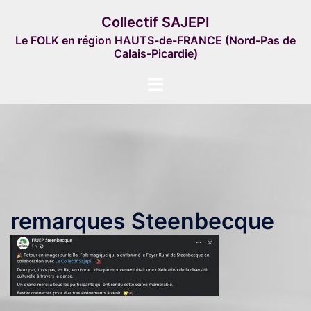
Aller
Collectif SAJEPI
au
Le FOLK en région HAUTS-de-FRANCE (Nord-Pas de
contenu
Calais-Picardie)
Ouvrir/fermer
le
menu
remarques Steenbecque