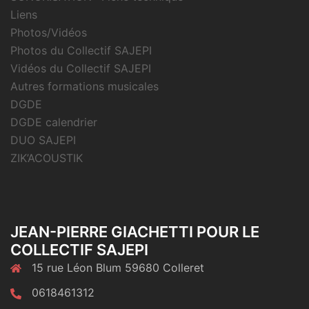
Liens
Photos/Vidéos
Photos du Collectif SAJEPI
Vidéos du Collectif SAJEPI
Autres formations musicales
DGDE
DGDE calendrier
DUO SAJEPI
ZIK’ACOUSTIK
JEAN-PIERRE GIACHETTI POUR LE
COLLECTIF SAJEPI
15 rue Léon Blum 59680 Colleret
0618461312