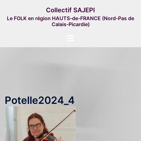
Aller
Collectif SAJEPI
au
Le FOLK en région HAUTS-de-FRANCE (Nord-Pas de
contenu
Calais-Picardie)
Ouvrir/fermer
le
menu
Potelle2024_4