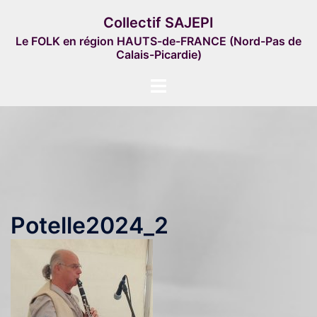
Aller
Collectif SAJEPI
au
Le FOLK en région HAUTS-de-FRANCE (Nord-Pas de
contenu
Calais-Picardie)
Ouvrir/fermer
le
menu
Potelle2024_2