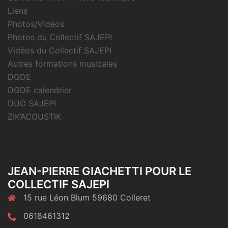
Liens
Photos/Vidéos
Photos du Collectif SAJEPI
Vidéos du Collectif SAJEPI
Autres formations musicales
DGDE
DGDE calendrier
DUO SAJEPI
ZIK’ACOUSTIK
JEAN-PIERRE GIACHETTI POUR LE
COLLECTIF SAJEPI
15 rue Léon Blum 59680 Colleret
0618461312