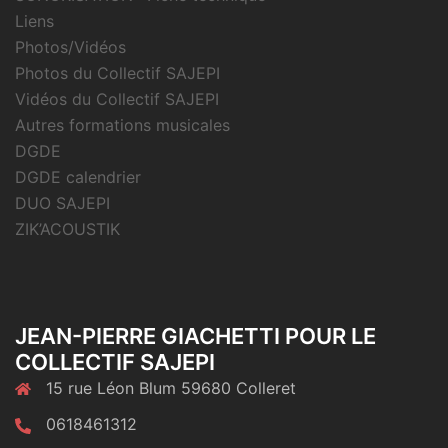
Liens
Photos/Vidéos
Photos du Collectif SAJEPI
Vidéos du Collectif SAJEPI
Autres formations musicales
DGDE
DGDE calendrier
DUO SAJEPI
ZIK’ACOUSTIK
JEAN-PIERRE GIACHETTI POUR LE
COLLECTIF SAJEPI
15 rue Léon Blum 59680 Colleret
0618461312