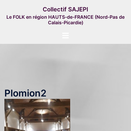
Aller
Collectif SAJEPI
au
Le FOLK en région HAUTS-de-FRANCE (Nord-Pas de
contenu
Calais-Picardie)
Ouvrir/fermer
le
menu
Plomion2