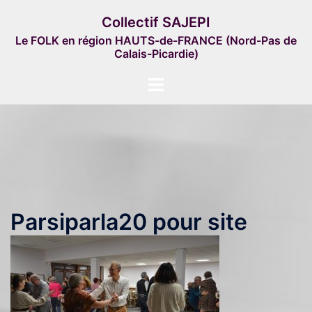
Aller
Collectif SAJEPI
au
Le FOLK en région HAUTS-de-FRANCE (Nord-Pas de
contenu
Calais-Picardie)
Ouvrir/fermer
le
menu
Parsiparla20 pour site