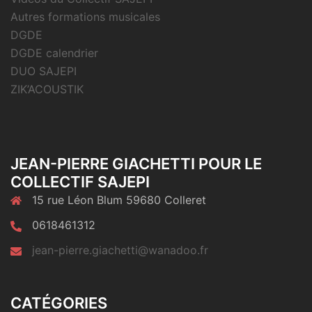
Autres formations musicales
DGDE
DGDE calendrier
DUO SAJEPI
ZIK’ACOUSTIK
JEAN-PIERRE GIACHETTI POUR LE
COLLECTIF SAJEPI
15 rue Léon Blum 59680 Colleret
0618461312
jean-pierre.giachetti@wanadoo.fr
CATÉGORIES