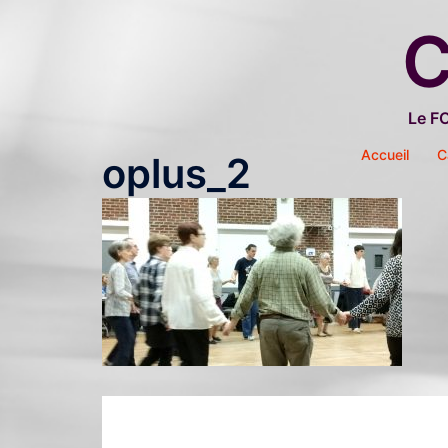
Aller
C
au
contenu
Le F
Accueil
C
oplus_2