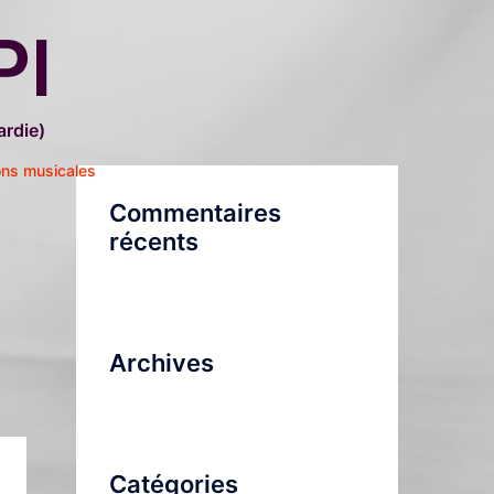
PI
rdie)
ons musicales
Commentaires
récents
Archives
Catégories