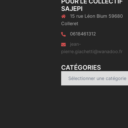
POUR LE COLLECTIF
SAJEPI
15 rue Léon Blum 59680
Colleret
0618461312
jean-
pierre.giachetti@wanadoo.fr
CATÉGORIES
Catégories