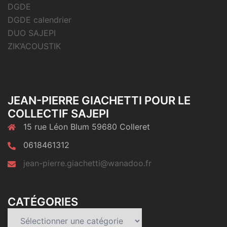
DGDE
DGDE calendrier
DUO SAJEPI
ZIK’ACOUSTIK
JEAN-PIERRE GIACHETTI POUR LE
COLLECTIF SAJEPI
15 rue Léon Blum 59680 Colleret
0618461312
jean-pierre.giachetti@wanadoo.fr
CATÉGORIES
Catégories