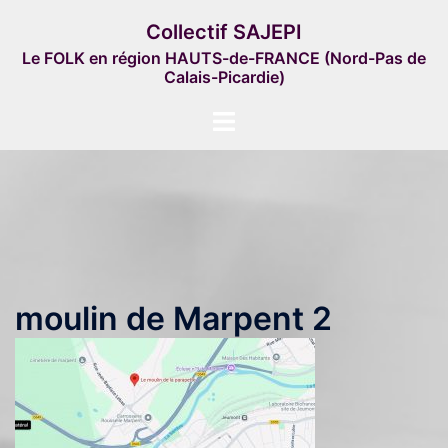
Aller
Collectif SAJEPI
au
Le FOLK en région HAUTS-de-FRANCE (Nord-Pas de
contenu
Calais-Picardie)
Ouvrir/fermer
le
menu
moulin de Marpent 2