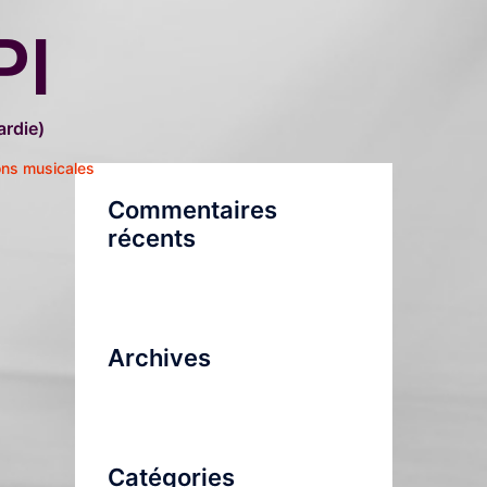
PI
rdie)
ons musicales
Commentaires
récents
Archives
Catégories