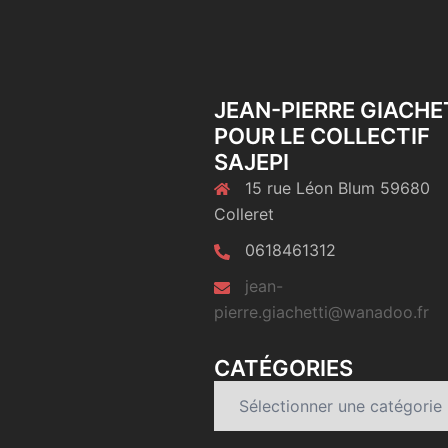
JEAN-PIERRE GIACHE
POUR LE COLLECTIF
SAJEPI
15 rue Léon Blum 59680
Colleret
0618461312
jean-
pierre.giachetti@wanadoo.fr
CATÉGORIES
Catégories