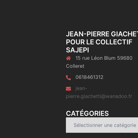
JEAN-PIERRE GIACHE
POUR LE COLLECTIF
SAJEPI
15 rue Léon Blum 59680
Colleret
0618461312
jean-
pierre.giachetti@wanadoo.fr
CATÉGORIES
Catégories