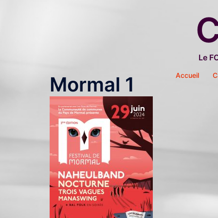
Aller
C
au
contenu
Le F
Accueil
C
Mormal 1