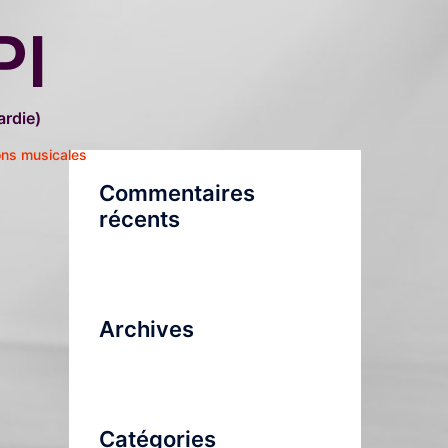
PI
rdie)
ons musicales
Commentaires
récents
Archives
Catégories