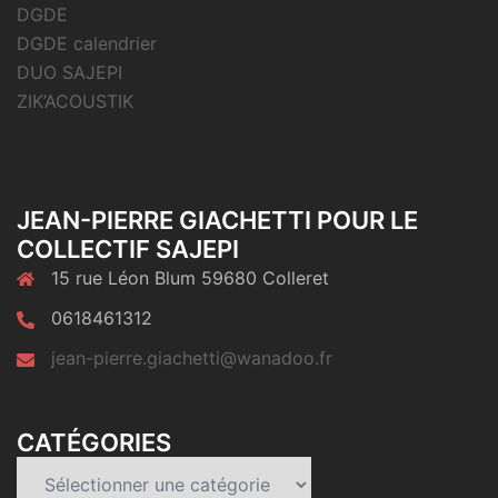
DGDE
DGDE calendrier
DUO SAJEPI
ZIK’ACOUSTIK
JEAN-PIERRE GIACHETTI POUR LE
COLLECTIF SAJEPI
15 rue Léon Blum 59680 Colleret
0618461312
jean-pierre.giachetti@wanadoo.fr
CATÉGORIES
Catégories