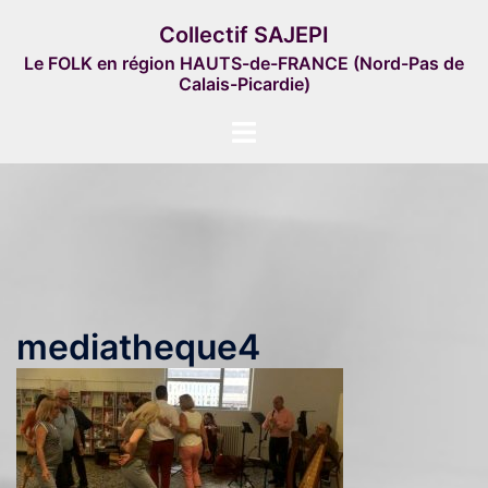
Aller
Collectif SAJEPI
au
Le FOLK en région HAUTS-de-FRANCE (Nord-Pas de
contenu
Calais-Picardie)
Ouvrir/fermer
le
menu
mediatheque4