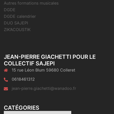
Autres formations musicales
DGDE
DGDE calendrier
DUO SAJEPI
ZIK’ACOUSTIK
JEAN-PIERRE GIACHETTI POUR LE
COLLECTIF SAJEPI
15 rue Léon Blum 59680 Colleret
0618461312
jean-pierre.giachetti@wanadoo.fr
CATÉGORIES