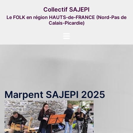
Aller
Collectif SAJEPI
au
Le FOLK en région HAUTS-de-FRANCE (Nord-Pas de
contenu
Calais-Picardie)
Ouvrir/fermer
le
menu
Marpent SAJEPI 2025