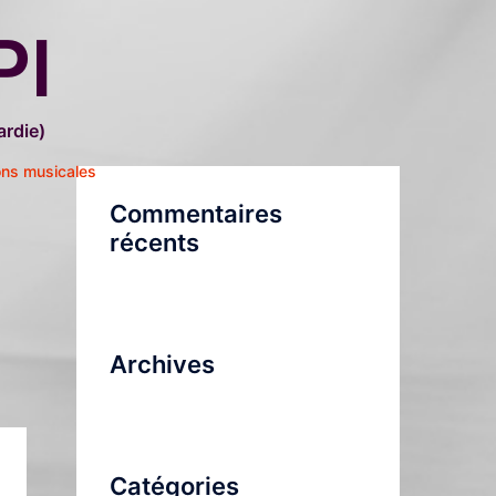
PI
rdie)
ons musicales
Commentaires
récents
Archives
Catégories