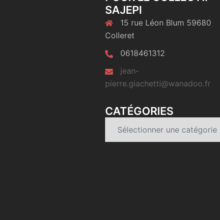
SAJEPI
15 rue Léon Blum 59680
Colleret
0618461312
jean-
pierre.giachetti@wanadoo.fr
CATÉGORIES
Catégories