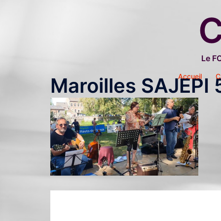
Aller
C
au
contenu
Le F
Accueil
C
Maroilles SAJEPI 