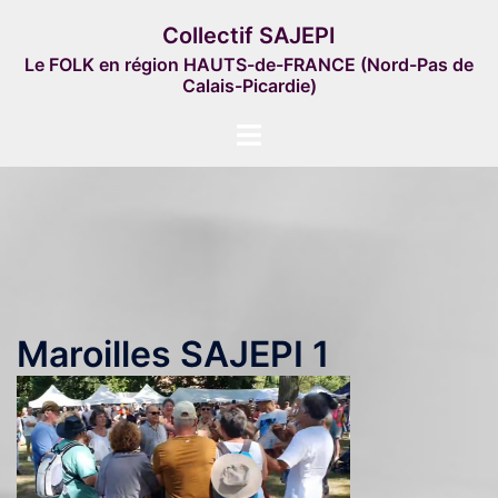
Aller
Collectif SAJEPI
au
Le FOLK en région HAUTS-de-FRANCE (Nord-Pas de
contenu
Calais-Picardie)
Ouvrir/fermer
le
menu
Maroilles SAJEPI 1