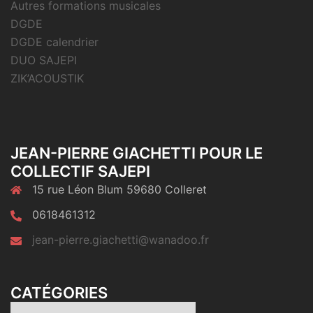
Autres formations musicales
DGDE
DGDE calendrier
DUO SAJEPI
ZIK’ACOUSTIK
JEAN-PIERRE GIACHETTI POUR LE
COLLECTIF SAJEPI
15 rue Léon Blum 59680 Colleret
0618461312
jean-pierre.giachetti@wanadoo.fr
CATÉGORIES
Catégories