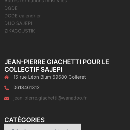
Autres formations musicales
DGDE
DGDE calendrier
DUO SAJEPI
ZIK’ACOUSTIK
JEAN-PIERRE GIACHETTI POUR LE
COLLECTIF SAJEPI
15 rue Léon Blum 59680 Colleret
0618461312
jean-pierre.giachetti@wanadoo.fr
CATÉGORIES
Catégories