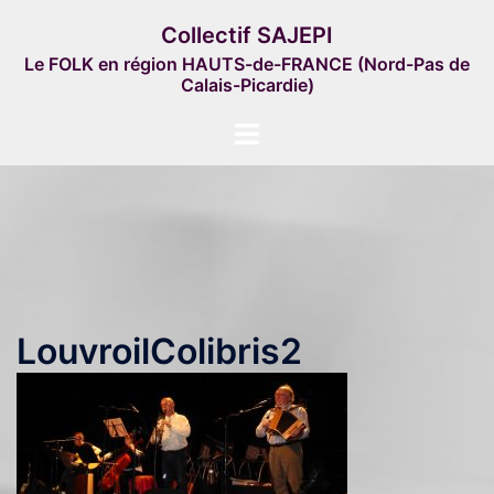
Aller
Collectif SAJEPI
au
Le FOLK en région HAUTS-de-FRANCE (Nord-Pas de
contenu
Calais-Picardie)
Ouvrir/fermer
le
menu
LouvroilColibris2