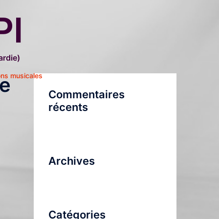
PI
rdie)
ons musicales
ée
Commentaires
récents
Archives
Catégories