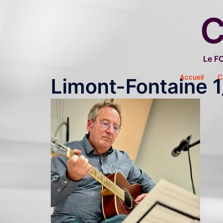
Aller
C
au
contenu
Le F
Accueil
C
Limont-Fontaine 