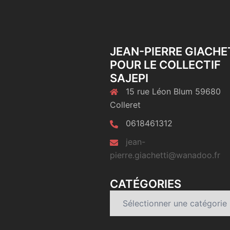
JEAN-PIERRE GIACHE
POUR LE COLLECTIF
SAJEPI
15 rue Léon Blum 59680
Colleret
0618461312
jean-
pierre.giachetti@wanadoo.fr
CATÉGORIES
Catégories