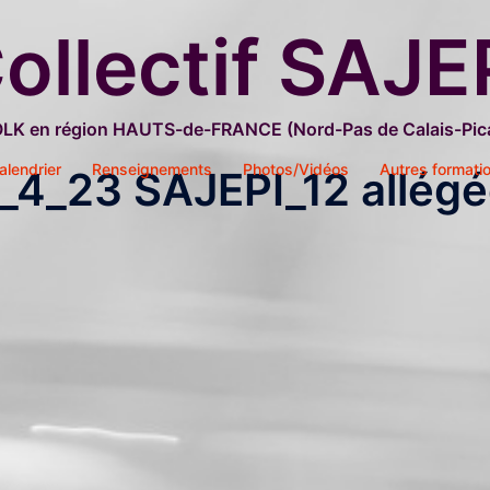
ollectif SAJE
OLK en région HAUTS-de-FRANCE (Nord-Pas de Calais-Pica
alendrier
Renseignements
Photos/Vidéos
Autres formati
1_4_23 SAJEPI_12 allég