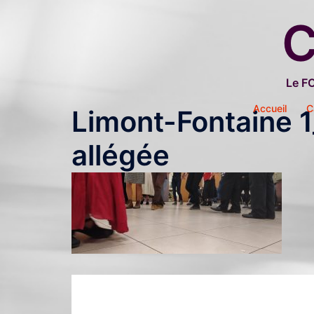
Aller
C
au
contenu
Le F
Accueil
C
Limont-Fontaine 
allégée