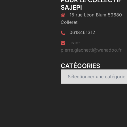
POUR LE COLLECTIF
SAJEPI
15 rue Léon Blum 59680
Colleret
0618461312
jean-
pierre.giachetti@wanadoo.fr
CATÉGORIES
Catégories