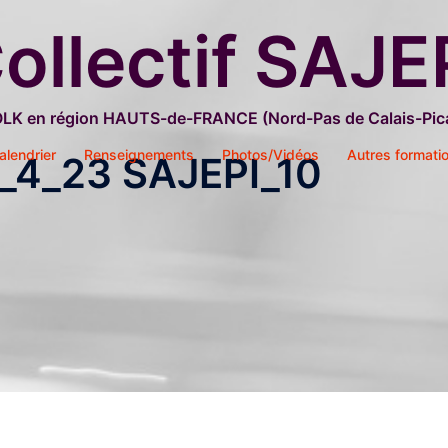
ollectif SAJE
OLK en région HAUTS-de-FRANCE (Nord-Pas de Calais-Pica
alendrier
Renseignements
Photos/Vidéos
Autres formati
1_4_23 SAJEPI_10