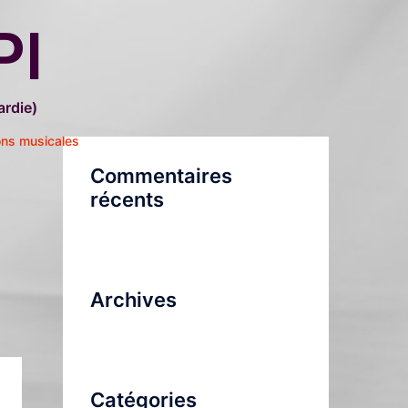
PI
rdie)
ons musicales
Commentaires
récents
Archives
Catégories