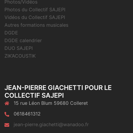
Photos/Vidéos
Photos du Collectif SAJEPI
Vidéos du Collectif SAJEPI
Autres formations musicales
DGDE
DGDE calendrier
DUO SAJEPI
ZIK’ACOUSTIK
JEAN-PIERRE GIACHETTI POUR LE
COLLECTIF SAJEPI
15 rue Léon Blum 59680 Colleret
0618461312
jean-pierre.giachetti@wanadoo.fr