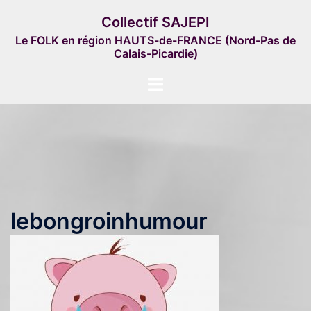
Aller
Collectif SAJEPI
au
Le FOLK en région HAUTS-de-FRANCE (Nord-Pas de
contenu
Calais-Picardie)
Ouvrir/fermer
le
menu
lebongroinhumour