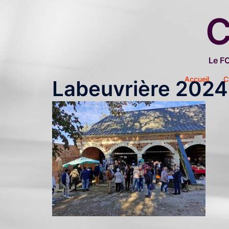
Aller
C
au
contenu
Le F
Accueil
C
Labeuvrière 2024