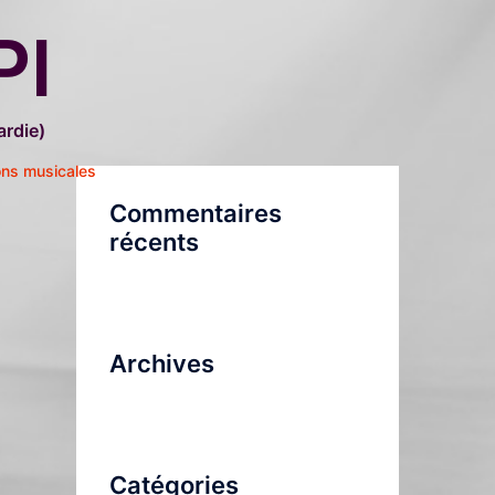
PI
rdie)
ons musicales
Commentaires
récents
Archives
Catégories