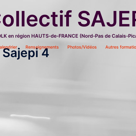
ollectif SAJE
OLK en région HAUTS-de-FRANCE (Nord-Pas de Calais-Pica
alendrier
Renseignements
Photos/Vidéos
Autres formati
 Sajepi 4