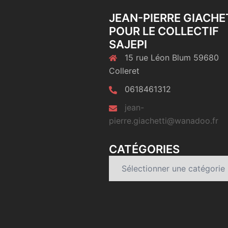
JEAN-PIERRE GIACHE
POUR LE COLLECTIF
SAJEPI
15 rue Léon Blum 59680
Colleret
0618461312
jean-
pierre.giachetti@wanadoo.fr
CATÉGORIES
Catégories