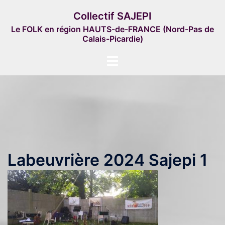
Aller
Collectif SAJEPI
au
Le FOLK en région HAUTS-de-FRANCE (Nord-Pas de
contenu
Calais-Picardie)
Ouvrir/fermer
le
menu
Labeuvrière 2024 Sajepi 1