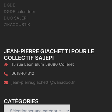
DGDE
DGDE calendrier
DUO SAJEPI
ZIK’ACOUSTIK
JEAN-PIERRE GIACHETTI POUR LE
COLLECTIF SAJEPI
15 rue Léon Blum 59680 Colleret
0618461312
jean-pierre.giachetti@wanadoo.fr
CATÉGORIES
Catégories