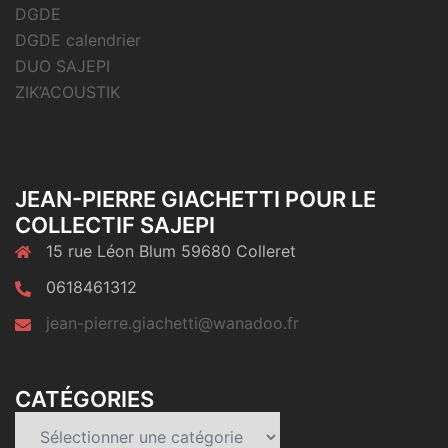
DGDE
DGDE calendrier
DUO SAJEPI
ZIK’ACOUSTIK
JEAN-PIERRE GIACHETTI POUR LE
COLLECTIF SAJEPI
15 rue Léon Blum 59680 Colleret
0618461312
jean-pierre.giachetti@wanadoo.fr
CATÉGORIES
Catégories