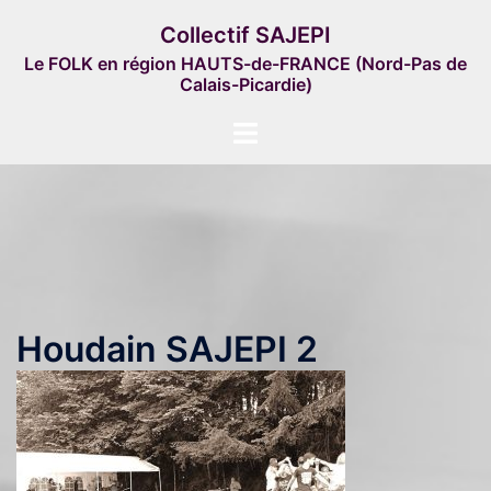
Aller
Collectif SAJEPI
au
Le FOLK en région HAUTS-de-FRANCE (Nord-Pas de
contenu
Calais-Picardie)
Ouvrir/fermer
le
menu
Houdain SAJEPI 2