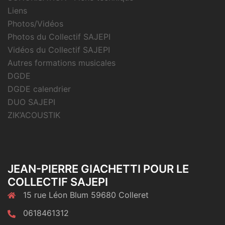
Liens
Photos/Vidéos
Photos du Collectif SAJEPI
Vidéos du Collectif SAJEPI
Autres formations musicales
DGDE
DGDE calendrier
DUO SAJEPI
ZIK’ACOUSTIK
JEAN-PIERRE GIACHETTI POUR LE
COLLECTIF SAJEPI
15 rue Léon Blum 59680 Colleret
0618461312