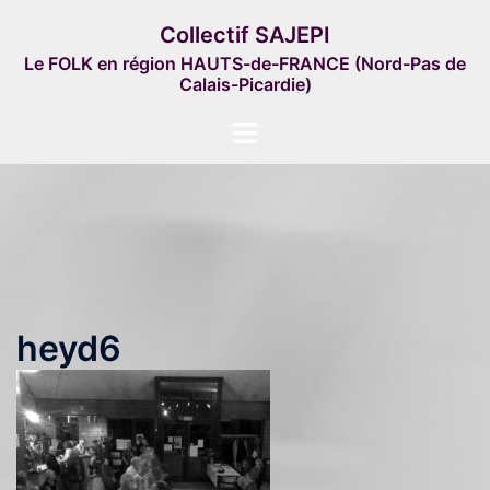
Aller
Collectif SAJEPI
au
Le FOLK en région HAUTS-de-FRANCE (Nord-Pas de
contenu
Calais-Picardie)
Ouvrir/fermer
le
menu
heyd6