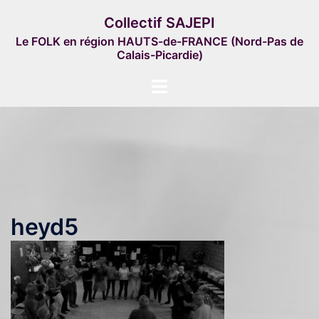
Aller
Collectif SAJEPI
au
Le FOLK en région HAUTS-de-FRANCE (Nord-Pas de
contenu
Calais-Picardie)
Ouvrir/fermer
le
menu
heyd5