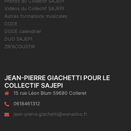
Photos du Collectif SAJEPI
Vidéos du Collectif SAJEPI
Autres formations musicales
DGDE
DGDE calendrier
DUO SAJEPI
ZIK’ACOUSTIK
JEAN-PIERRE GIACHETTI POUR LE
COLLECTIF SAJEPI
15 rue Léon Blum 59680 Colleret
0618461312
jean-pierre.giachetti@wanadoo.fr