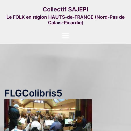
Aller
Collectif SAJEPI
au
Le FOLK en région HAUTS-de-FRANCE (Nord-Pas de
contenu
Calais-Picardie)
Ouvrir/fermer
le
menu
FLGColibris5